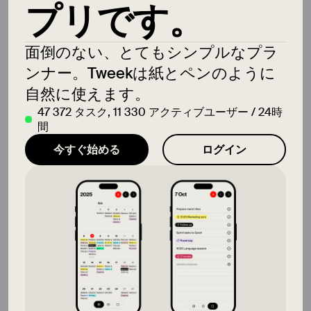
プリです。
面倒のない、とてもシンプルなプラ
5 8月
水
ンナー。Tweekは紙とペンのように
以上です！
自然に使えます。
47 372
タスク
,
11 330
アクティブユーザー / 24時
間
今すぐ始める
ログイン
6 8月
木
7 8月
金
保存することを忘れないでください 👆🏿