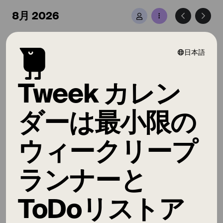
8月 2026
3 8月
月
日本語
ホバーして完了
Tweek カレン
クリックして編集
ダーは最小限の
他の日にドラッグ
ウィークリープ
4 8月
火
ランナーと
色から選択
ToDoリストア
ご満足いただければ幸いです 😉