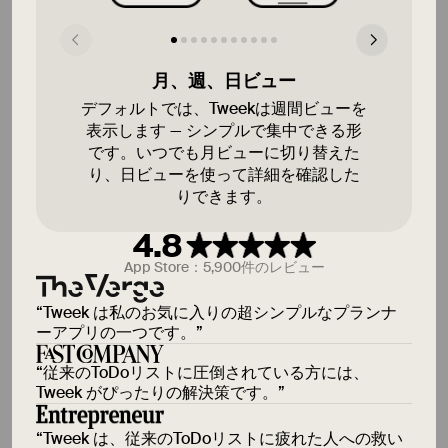
8 8月
土
月、週、日ビュー
デフォルトでは、Tweekは週間ビューを
表示します — シンプルで集中できる形
9 8月
日
です。いつでも月ビューに切り替えた
り、日ビューを使って詳細を確認した
りできます。
4.8
App Store：5,900件のレビュー
いつか
“
Tweek は私のお気に入りの超シンプルなプランナ
ーアプリの一つです。
”
“
従来のToDoリストに圧倒されている方には、
Tweek がぴったりの解決策です。
”
“
Tweek は、従来のToDoリストに疲れた人への救い